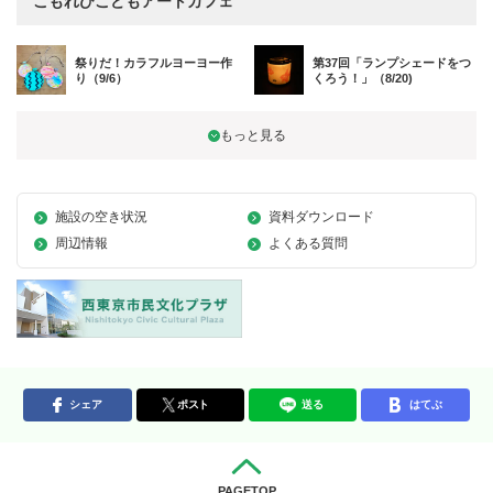
こもれびこどもアートカフェ
祭りだ！カラフルヨーヨー作
第37回「ランプシェードをつ
り（9/6）
くろう！」（8/20)
施設の空き状況
資料ダウンロード
周辺情報
よくある質問
シェア
ポスト
送る
はてぶ
PAGETOP