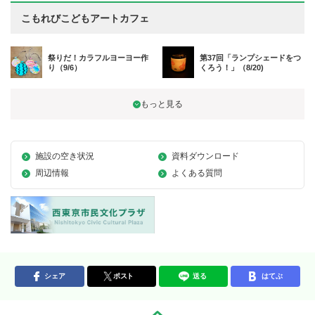
こもれびこどもアートカフェ
祭りだ！カラフルヨーヨー作
第37回「ランプシェードをつ
り（9/6）
くろう！」（8/20)
施設の空き状況
資料ダウンロード
周辺情報
よくある質問
シェア
ポスト
送る
はてぶ