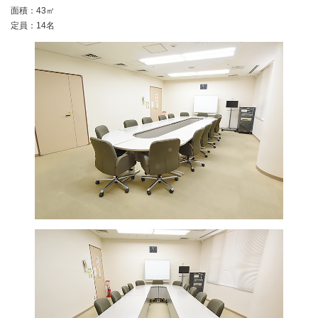
面積：43㎡
定員：14名