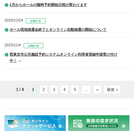
2月からホールの随時予約開始日程が変わります
2025/12/24
お知らせ
ホール現地抽選会終了とオンライン自動抽選の開始について
2025/11/4
お知らせ
西東京市公共施設予約システムオンライン利用者登録申請受け付け
中！
1 / 8
1
2
3
4
5
...
»
最後 »