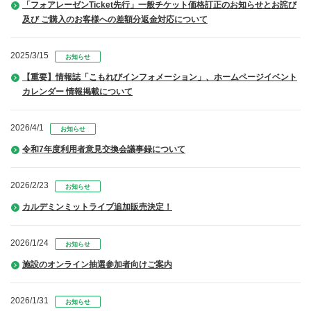
「フォアレーゼンTicket先行」一般チケット価格訂正のお知らせとお詫び
及び ご購入のお客様への差額分返金対応について
2025/3/15
お知らせ
【重要】情報誌「こもれびインフォメーション」、ホームページイベント
カレンダー 情報掲載について
2026/4/1
お知らせ
令和7年度利用者意見交換会議事録について
2026/2/23
お知らせ
カルデミンミットライブ追加販売決定！
2026/1/24
お知らせ
施設のオンライン抽選参加者向けご案内
2026/1/31
お知らせ