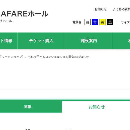
お知らせ
よくある質
白
青
黄
黒
背景色
サイズ
ト情報
チケット購入
施設案内
土)狂言ワークショップ】こもれび子どもコンシェルジュを募集のお知らせ
お知らせ
速報