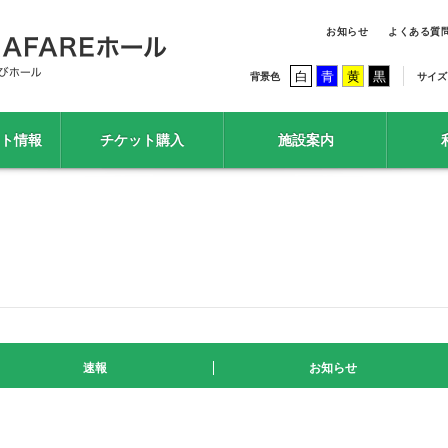
お知らせ
よくある質
白
青
黄
黒
背景色
サイズ
ト情報
チケット購入
施設案内
速報
お知らせ