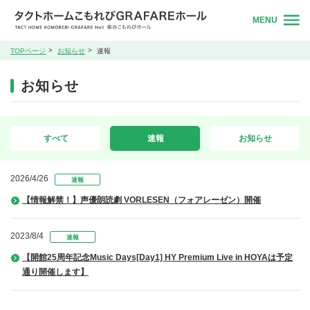
MENU
TOPページ
お知らせ
速報
お知らせ
すべて
速報
お知らせ
2026/4/26
速報
【情報解禁！】声優朗読劇 VORLESEN（フォアレーゼン）開催
2023/8/4
速報
【開館25周年記念Music Days[Day1] HY Premium Live in HOYAは予定
通り開催します】