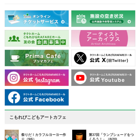
こもれびこどもアートカフェ
祭りだ！カラフルヨーヨー作
第37回「ランプシェードをつ
り（9/6）
くろう！」（8/20)