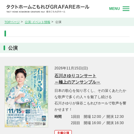
MENU
TOPページ
公演･イベント情報
公演
公演
2026年11月15日(日)
石川さゆりコンサート
～極上のアンサンブル～
日本の歌心を知り尽くし、その深くあたたか
な歌声で多くの人々を魅了し続ける
石川さゆりが保谷こもれびホールで歌声を響
かせます！
時間
1回目 開場 12:00 ／ 開演 12:30
2回目 開場 16:00 ／ 開演 16:30
主催公演