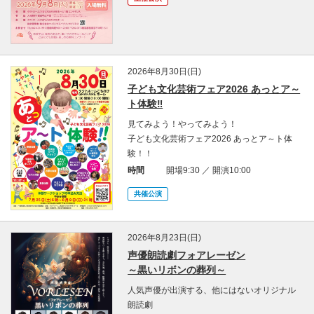
2026年8月30日(日)
子ども文化芸術フェア2026 あっとア～
ト体験‼
見てみよう！やってみよう！
子ども文化芸術フェア2026 あっとア～ト体
験！！
時間
開場9:30 ／ 開演10:00
共催公演
2026年8月23日(日)
声優朗読劇フォアレーゼン
～黒いリボンの葬列～
人気声優が出演する、他にはないオリジナル
朗読劇