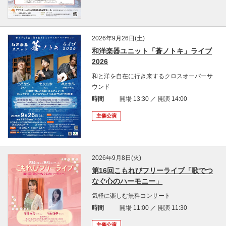
2026年9月26日(土)
和洋楽器ユニット「蒼ノトキ」ライブ
2026
和と洋を自在に行き来するクロスオーバーサ
ウンド
時間
開場 13:30 ／ 開演 14:00
主催公演
2026年9月8日(火)
第16回こもれびフリーライブ「歌でつ
なぐ心のハーモニー」
気軽に楽しむ無料コンサート
時間
開場 11:00 ／ 開演 11:30
主催公演