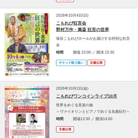
2026年10月4日(日)
こもれび狂言会
野村万作・萬斎 狂言の世界
保谷こもれびホールがお届けする特別な狂言
会
時間
開場 15:00 ／ 開演 15:30
チケット取り扱い
主催公演
2026年10月2日(金)
こもれびワンコインライブ10月
世界をめぐる音楽の旅
～ヴァイオリンとピアノでめぐる名曲紀行～
時間
開場13:30 ／ 開演14:00
主催公演