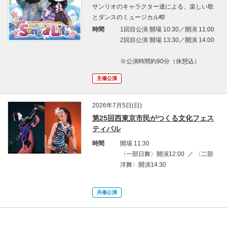
サンリオのキャラクター達による、楽しい歌
とダンスのミュージカル🎼
時間
1回目公演 開場 10:30／開演 11:00
2回目公演 開場 13:30／開演 14:00
※公演時間約90分（休憩込）
主催公演
2026年7月5日(日)
第25回西東京市民がつくる文化フェス
ティバル
時間
開場 11:30
〈一部日舞〉開演12:00 ／ 〈二部
洋舞〉開演14:30
共催公演