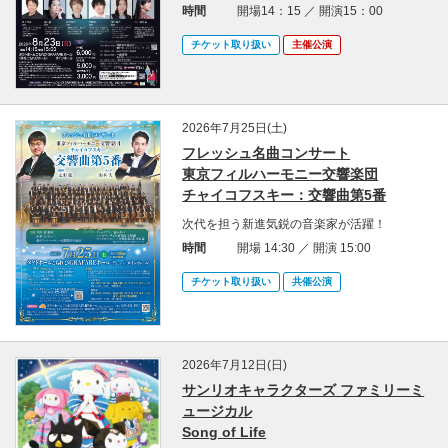
時間
開場14：15 ／ 開演15：00
チケット取り扱い
主催公演
2026年7月25日(土)
フレッシュ名曲コンサート
東京フィルハーモニー交響楽団
チャイコフスキー：交響曲第5番
次代を担う新進気鋭の音楽家が活躍！
時間
開場 14:30 ／ 開演 15:00
チケット取り扱い
共催公演
2026年7月12日(日)
サンリオキャラクターズ ファミリーミ
ュージカル
Song of Life