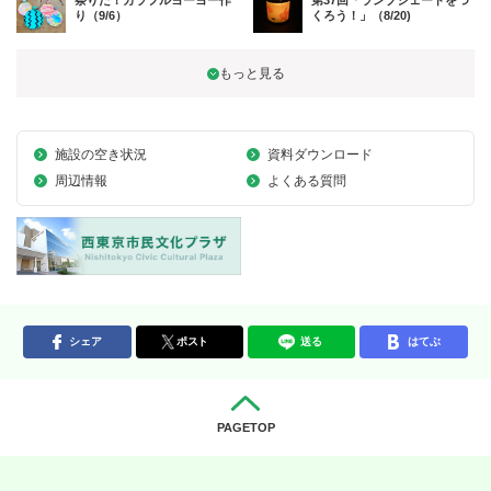
祭りだ！カラフルヨーヨー作
第37回「ランプシェードをつ
り（9/6）
くろう！」（8/20)
施設の空き状況
資料ダウンロード
周辺情報
よくある質問
シェア
ポスト
送る
はてぶ
PAGETOP