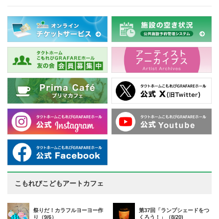
こもれびこどもアートカフェ
祭りだ！カラフルヨーヨー作
第37回「ランプシェードをつ
り（9/6）
くろう！」（8/20)