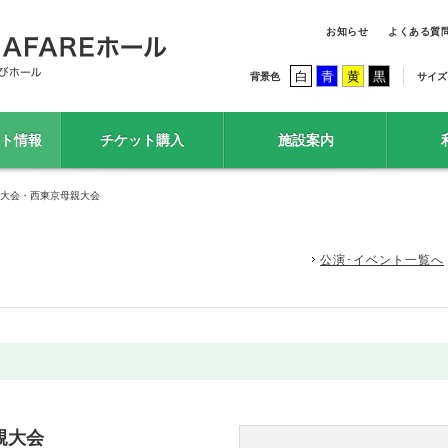
お知らせ
よくある質
白
青
黄
黒
背景色
サイズ
ト情報
チケット購入
施設案内
親大会・西東京母親大会
公演･イベント一覧へ
親大会