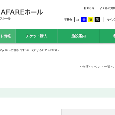
お知らせ
よくある質
白
青
黄
黒
背景色
サイズ
ト情報
チケット購入
施設案内
ncert Op.16 ～竹村浄子門下生一同によるピアノの世界～
公演･イベント一覧へ