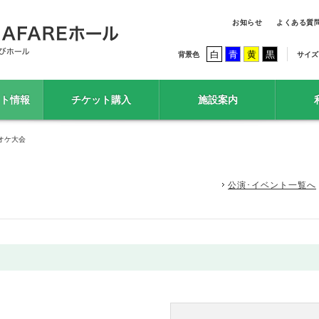
お知らせ
よくある質
白
青
黄
黒
背景色
サイズ
ト情報
チケット購入
施設案内
オケ大会
公演･イベント一覧へ