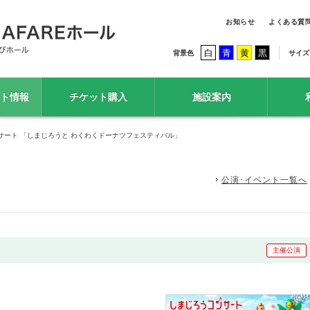
お知らせ
よくある質
白
青
黄
黒
背景色
サイズ
ト情報
チケット購入
施設案内
サート 「しまじろうと わくわくドーナツフェスティバル」
公演･イベント一覧へ
主催公演