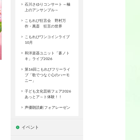
石川さゆりコンサート ～極
上のアンサンブル～
こもれび狂言会 野村万
作・萬斎 狂言の世界
こもれびワンコインライブ
10月
和洋楽器ユニット「蒼ノト
キ」ライブ2026
第16回こもれびフリーライ
ブ「歌でつなぐ心のハーモ
ニー」
子ども文化芸術フェア2026
あっとア～ト体験！！
声優朗読劇 フォアレーゼン
イベント