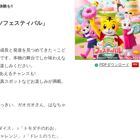
体験を‼
ツフェスティバル」
成⾧と発達を見つめてきた＜こど
です。本物の舞台でしか味わえな
PDFダウンロード
PDF
楽しみください。
あえるチャンスも!
真スポットなどお楽しみが満載。
っきい、ガオガオさん、はなちゃ
ダイス」 ♪「トモダチのわお」
ャレンジ」 ♪「ドレミのうた」