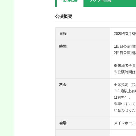
公演概要
チケット情報
公演概要
日程
2025年3月8
時間
1回目公演 開場
2回目公演 開場 
※来場者全員
※公演時間は
料金
全席指定（税込
※3 歳以上
は有料）。
※車いすにて
い合わせくだ
会場
メインホール