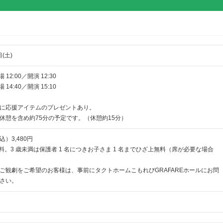
日(土)
 12:00／開演 12:30
14:40／開演 15:10
に応援アイテムのプレゼントあり。
休憩を含め約75分の予定です。（休憩約15分）
）3,480円
有料。3 歳未満は保護者 1 名につきお子さま 1 名までひざ上無料（席が必要な場合
ご観劇をご希望のお客様は、事前にタクトホームこもれびGRAFAREホールにお問
さい。