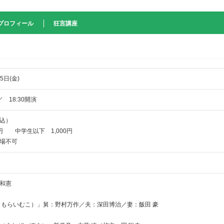
プロフィール
狂言講座
5日(金)
／ 18:30開演
込）
0円 中学生以下 1,000円
場不可
和憲
（もらいむこ）」舅：野村万作／夫：深田博治／妻：飯田 豪