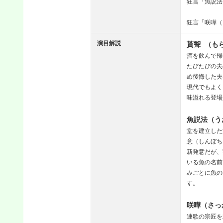
狂言「魚説法
狂言「咲嘩（
演目解説
貰聟 （も
酒を飲んで帰
たびたびの夫
め後悔した夫
現代でもよく
味溢れる登場
魚説法（う
堂を建立した
意（しんぼち
新発意だが、
いる魚の名前
みごとに魚の
す。
咲嘩（さっ
連歌の宗匠を