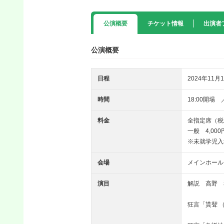
公演概要
チケット情報
出演者
公演概要
日程
2024年11月1
時間
18:00開場 
料金
全指定席（税
一般 4,00
※未就学児入
会場
メインホール
演目
解説 高野 
狂言「貰聟 