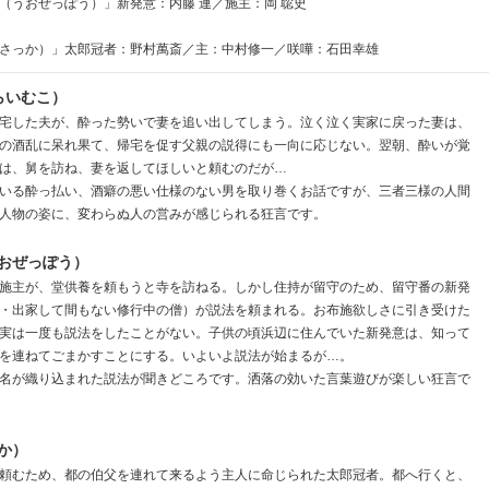
（うおぜっぽう）」新発意：内藤 連／施主：岡 聡史
さっか）」太郎冠者：野村萬斎／主：中村修一／咲嘩：石田幸雄
らいむこ）
宅した夫が、酔った勢いで妻を追い出してしまう。泣く泣く実家に戻った妻は、
の酒乱に呆れ果て、帰宅を促す父親の説得にも一向に応じない。翌朝、酔いが覚
は、舅を訪ね、妻を返してほしいと頼むのだが…
いる酔っ払い、酒癖の悪い仕様のない男を取り巻くお話ですが、三者三様の人間
人物の姿に、変わらぬ人の営みが感じられる狂言です。
おぜっぽう）
施主が、堂供養を頼もうと寺を訪ねる。しかし住持が留守のため、留守番の新発
・出家して間もない修行中の僧）が説法を頼まれる。お布施欲しさに引き受けた
実は一度も説法をしたことがない。子供の頃浜辺に住んでいた新発意は、知って
を連ねてごまかすことにする。いよいよ説法が始まるが…。
名が織り込まれた説法が聞きどころです。洒落の効いた言葉遊びが楽しい狂言で
か）
頼むため、都の伯父を連れて来るよう主人に命じられた太郎冠者。都へ行くと、