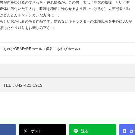
男が声を掛けるのでさっそく連れ帰るが、この男、実は「見乞の咲嘩」という有
正体に気付いた主人は、咲嘩を穏便に帰らせるよう言いつけるが、太郎冠者の勘
はどんどんトンチンカンな方向に…。
らしいおかしみのある作品です。憎めないキャラクターの太郎冠者を中心に3人が
ぼけたやり取りをお楽しみ下さい。
こもれびGRAFAREホール（保谷こもれびホール）
L：042-421-1919
ポスト
送る
は