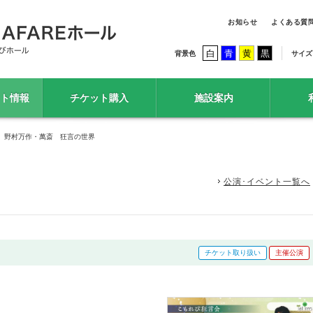
お知らせ
よくある質
白
青
黄
黒
背景色
サイズ
ト情報
チケット購入
施設案内
 野村万作・萬斎 狂言の世界
公演･イベント一覧へ
チケット取り扱い
主催公演