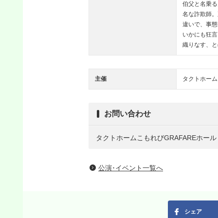
伯父と名乗る
名な詐欺師。
違いで、事態
いかにも狂言
織りなす、と
主催
タクトホーム
お問い合わせ
タクトホームこもれびGRAFAREホール TE
公演･イベント一覧へ
シェア