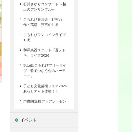
石川さゆりコンサート ～極
上のアンサンブル～
こもれび狂言会 野村万
作・萬斎 狂言の世界
こもれびワンコインライブ
10月
和洋楽器ユニット「蒼ノト
キ」ライブ2026
第16回こもれびフリーライ
ブ「歌でつなぐ心のハーモ
ニー」
子ども文化芸術フェア2026
あっとア～ト体験！！
声優朗読劇 フォアレーゼン
イベント