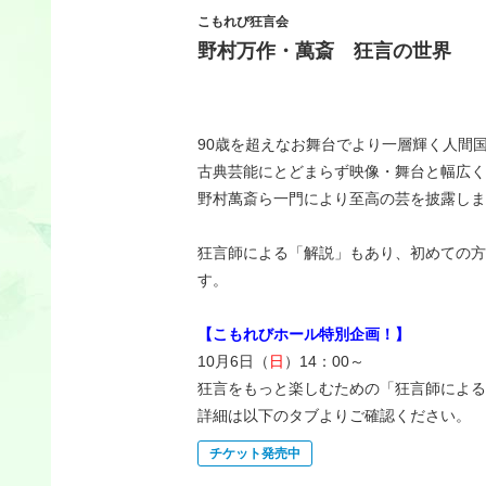
こもれび狂言会
野村万作・萬斎 狂言の世界
90歳を超えなお舞台でより一層輝く人間
古典芸能にとどまらず映像・舞台と幅広く
野村萬斎ら一門により至高の芸を披露しま
狂言師による「解説」もあり、初めての方
す。
【こもれびホール特別企画！】
10月6日（
日
）14：00～
狂言をもっと楽しむための「狂言師による
詳細は以下のタブよりご確認ください。
チケット発売中