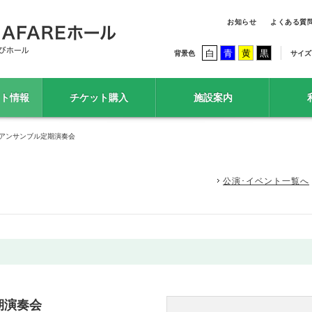
お知らせ
よくある質
白
青
黄
黒
背景色
サイズ
ト情報
チケット購入
施設案内
楽アンサンブル定期演奏会
公演･イベント一覧へ
期演奏会