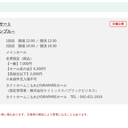
サート
主催公演
ンブル～
：
1回目 開場 12:00 ／ 開演 12:30
2回目 開場 16:00 ／ 開演 16:30
：
メインホール
：
全席指定（税込）
【一般】7,000円
【ホール友の会】6,300円
【高校生以下】2,000円
※未就学児入場不可
：
タクトホームこもれびGRAFAREホール
（指定管理者：株式会社ケイミックスパブリックビジネス）
：
タクトホームこもれびGRAFAREホール TEL：042-421-1919
い催し物もあります。主催者の都合により変更になることもあります。