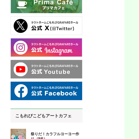
こもれびこどもアートカフェ
祭りだ！カラフルヨーヨー作
り（9/6）