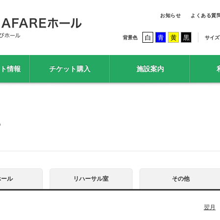
お知らせ
よくある質
白
青
黄
黒
背景色
サイズ
ト情報
チケット購入
施設案内
ー
ホール
リハーサル室
その他
翌月