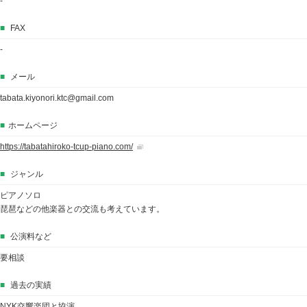
-
■
FAX
-
■
メール
tabata.kiyonori.ktc@gmail.com
■
ホームページ
https://tabatahiroko-tcup-piano.com/
■
ジャンル
ピアノソロ
琵琶などの他楽器との交流も考えています。
■
公演料など
要相談
■
過去の実績
NYK交響楽団と協演