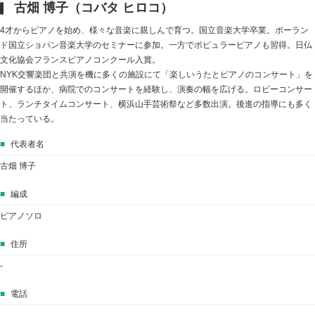
古畑 博子（コバタ ヒロコ）
4才からピアノを始め、様々な音楽に親しんで育つ。国立音楽大学卒業。ポーラン
ド国立ショパン音楽大学のセミナーに参加。一方でポピュラーピアノも習得。日仏
文化協会フランスピアノコンクール入賞。
NYK交響楽団と共演を機に多くの施設にて「楽しいうたとピアノのコンサート」を
開催するほか、病院でのコンサートを経験し、演奏の幅を広げる。ロビーコンサー
ト、ランチタイムコンサート、横浜山手芸術祭など多数出演。後進の指導にも多く
当たっている。
■
代表者名
古畑 博子
■
編成
ピアノソロ
■
住所
-
■
電話